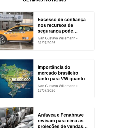
Excesso de confiança
nos recursos de
segurança pode
aumentar acidentes
Ivan Gustavo Willemann
31/07/2026
Importância do
mercado brasileiro
tanto para VW quanto
para Fiat
Ivan Gustavo Willemann
17/07/2026
Anfavea e Fenabrave
revisam para cima as
projeções de vendas