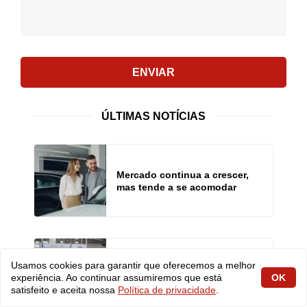
ENVIAR
ÚLTIMAS NOTÍCIAS
Mercado continua a crescer,
mas tende a se acomodar
Excesso de confiança nos
Usamos cookies para garantir que oferecemos a melhor
recursos de segurança pode
experiência. Ao continuar assumiremos que está
OK
aumentar acidentes
satisfeito e aceita nossa
Política de privacidade
.