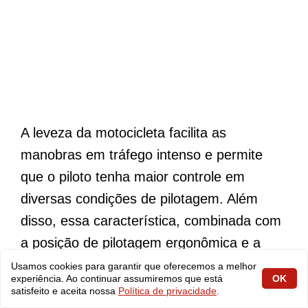
A leveza da motocicleta facilita as
manobras em tráfego intenso e permite
que o piloto tenha maior controle em
diversas condições de pilotagem. Além
disso, essa característica, combinada com
a posição de pilotagem ergonômica e a
suspensão eficiente, proporciona um
Usamos cookies para garantir que oferecemos a melhor
experiência. Ao continuar assumiremos que está
OK
conforto adicional, reduzindo a fadiga em
satisfeito e aceita nossa
Política de privacidade
.