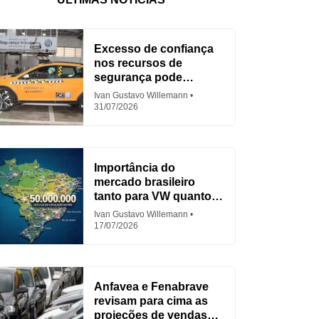
Excesso de confiança
nos recursos de
segurança pode
aumentar acidentes
Ivan Gustavo Willemann
31/07/2026
Importância do
mercado brasileiro
tanto para VW quanto
para Fiat
Ivan Gustavo Willemann
17/07/2026
Anfavea e Fenabrave
revisam para cima as
projeções de vendas