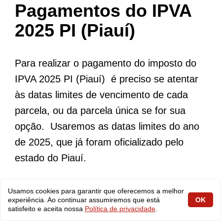
Pagamentos do IPVA
2025 PI (Piauí)
Para realizar o pagamento do imposto do
IPVA 2025 PI (Piauí) é preciso se atentar
às datas limites de vencimento de cada
parcela, ou da parcela única se for sua
opção. Usaremos as datas limites do ano
de 2025, que já foram oficializado pelo
estado do Piauí.
Segundo a SEFAZ “A Secretaria de
Usamos cookies para garantir que oferecemos a melhor
experiência. Ao continuar assumiremos que está
OK
Fazenda do Piauí (Sefaz-PI) publicou no
satisfeito e aceita nossa
Política de privacidade
.
diário oficial do estado, o calendário 2025