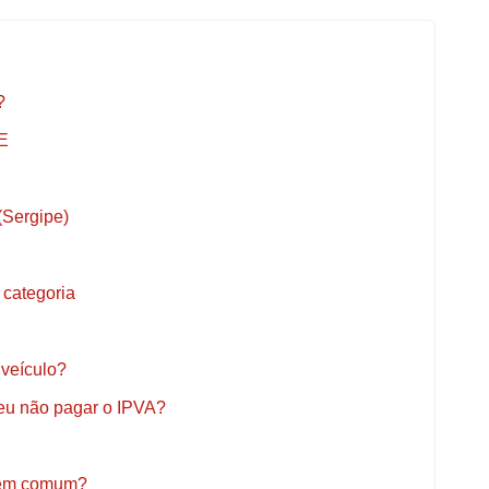
?
E
(Sergipe)
 categoria
 veículo?
 eu não pagar o IPVA?
m em comum?