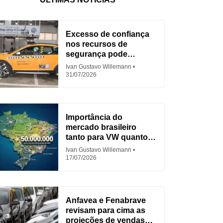
Excesso de confiança
nos recursos de
segurança pode
aumentar acidentes
Ivan Gustavo Willemann
31/07/2026
Importância do
mercado brasileiro
tanto para VW quanto
para Fiat
Ivan Gustavo Willemann
17/07/2026
Anfavea e Fenabrave
revisam para cima as
projeções de vendas