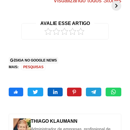
Visualizando todos Stories
atenção com
promete mudar
g
visual exclusivo
tudo o que você
c
no Brasil
conhece
r
AVALIE ESSE ARTIGO
2
SIGA NO GOOGLE NEWS
MAIS:
PESQUISAS
THIAGO KLAUMANN
Administrador de empresas, profissional de