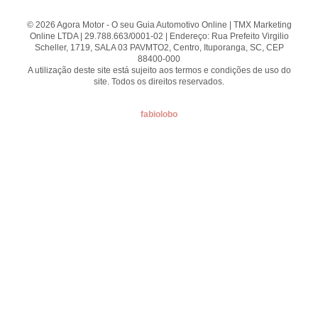
© 2026 Agora Motor - O seu Guia Automotivo Online | TMX Marketing
Online LTDA | 29.788.663/0001-02 | Endereço: Rua Prefeito Virgilio
Scheller, 1719, SALA 03 PAVMTO2, Centro, Ituporanga, SC, CEP
88400-000
A utilização deste site está sujeito aos termos e condições de uso do
site. Todos os direitos reservados.
fabiolobo