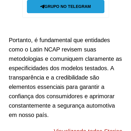
GRUPO NO TELEGRAM
Portanto, é fundamental que entidades
como o Latin NCAP revisem suas
metodologias e comuniquem claramente as
especificidades dos modelos testados. A
transparência e a credibilidade são
elementos essenciais para garantir a
confiança dos consumidores e aprimorar
constantemente a segurança automotiva
em nosso país.
BYD Song Pro
Novo Peugeot
5
COP30 chama
208 elétrico
f