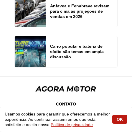
Anfavea e Fenabrave revisam
para cima as projeções de
vendas em 2026
Carro popular e bateria de
sódio são temas em ampla
discussão
CONTATO
SOBRE
Usamos cookies para garantir que oferecemos a melhor
experiência. Ao continuar assumiremos que está
OK
EXPEDIENTE
satisfeito e aceita nossa
Política de privacidade
.