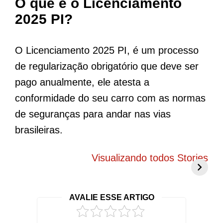
O que é o Licenciamento
2025 PI?
O Licenciamento 2025 PI, é um processo
de regularização obrigatório que deve ser
pago anualmente, ele atesta a
conformidade do seu carro com as normas
de seguranças para andar nas vias
brasileiras.
BYD Song Pro
Novo Peugeot
5
COP30 chama
208 elétrico
f
Visualizando todos Stories
atenção com
promete mudar
g
visual exclusivo
tudo o que você
c
no Brasil
conhece
r
AVALIE ESSE ARTIGO
2