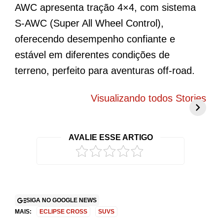
AWC apresenta tração 4×4, com sistema
S-AWC (Super All Wheel Control),
oferecendo desempenho confiante e
estável em diferentes condições de
terreno, perfeito para aventuras off-road.
BYD Song Pro
Novo Peugeot
5
COP30 chama
208 elétrico
f
Visualizando todos Stories
atenção com
promete mudar
g
visual exclusivo
tudo o que você
c
no Brasil
conhece
r
AVALIE ESSE ARTIGO
2
SIGA NO GOOGLE NEWS
MAIS:
ECLIPSE CROSS
SUVS