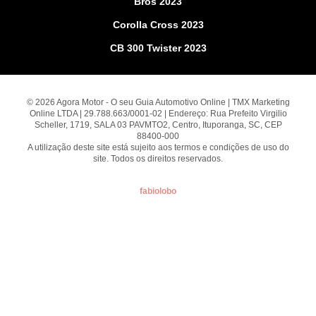
Bros 2023
Corolla Cross 2023
CB 300 Twister 2023
© 2026 Agora Motor - O seu Guia Automotivo Online | TMX Marketing
Online LTDA | 29.788.663/0001-02 | Endereço: Rua Prefeito Virgilio
Scheller, 1719, SALA 03 PAVMTO2, Centro, Ituporanga, SC, CEP
88400-000
A utilização deste site está sujeito aos termos e condições de uso do
site. Todos os direitos reservados.
fabiolobo