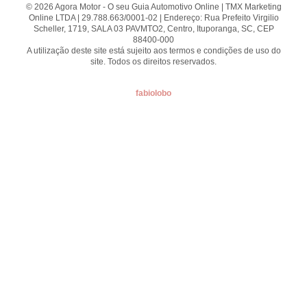
© 2026 Agora Motor - O seu Guia Automotivo Online | TMX Marketing
Online LTDA | 29.788.663/0001-02 | Endereço: Rua Prefeito Virgilio
Scheller, 1719, SALA 03 PAVMTO2, Centro, Ituporanga, SC, CEP
88400-000
A utilização deste site está sujeito aos termos e condições de uso do
site. Todos os direitos reservados.
fabiolobo