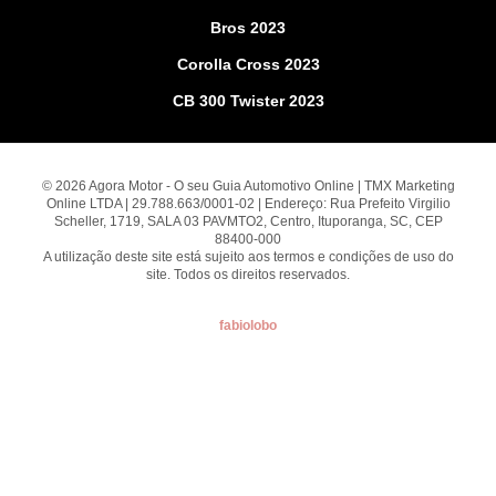
Bros 2023
Corolla Cross 2023
CB 300 Twister 2023
© 2026 Agora Motor - O seu Guia Automotivo Online | TMX Marketing
Online LTDA | 29.788.663/0001-02 | Endereço: Rua Prefeito Virgilio
Scheller, 1719, SALA 03 PAVMTO2, Centro, Ituporanga, SC, CEP
88400-000
A utilização deste site está sujeito aos termos e condições de uso do
site. Todos os direitos reservados.
fabiolobo