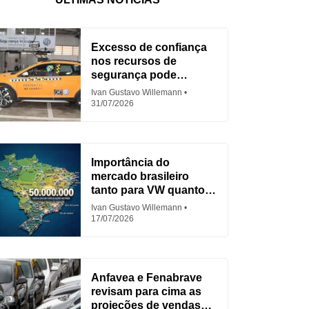
Excesso de confiança
nos recursos de
segurança pode
aumentar acidentes
Ivan Gustavo Willemann
31/07/2026
Importância do
mercado brasileiro
tanto para VW quanto
para Fiat
Ivan Gustavo Willemann
17/07/2026
Anfavea e Fenabrave
revisam para cima as
projeções de vendas