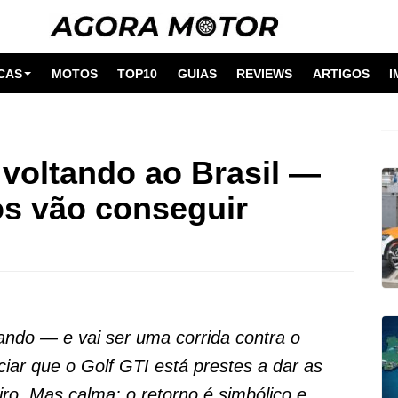
CAS
MOTOS
TOP10
GUIAS
REVIEWS
ARTIGOS
I
 voltando ao Brasil —
os vão conseguir
ando — e vai ser uma corrida contra o
ar que o Golf GTI está prestes a dar as
ro. Mas calma: o retorno é simbólico e