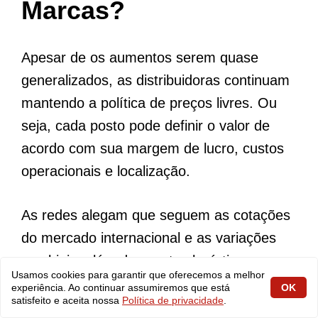
Marcas?
Apesar de os aumentos serem quase
generalizados, as distribuidoras continuam
mantendo a política de preços livres. Ou
seja, cada posto pode definir o valor de
acordo com sua margem de lucro, custos
operacionais e localização.
As redes alegam que seguem as cotações
do mercado internacional e as variações
cambiais, além dos custos logísticos.
Usamos cookies para garantir que oferecemos a melhor
Nenhuma das marcas se pronunciou
experiência. Ao continuar assumiremos que está
OK
satisfeito e aceita nossa
Política de privacidade
.
oficialmente sobre os aumentos desta