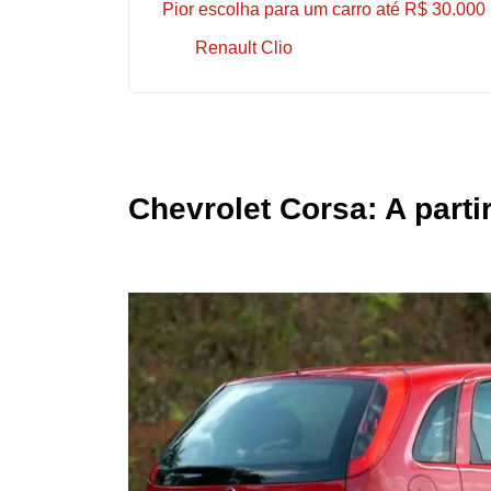
Pior escolha para um carro até R$ 30.000
Renault Clio
Chevrolet Corsa: A parti