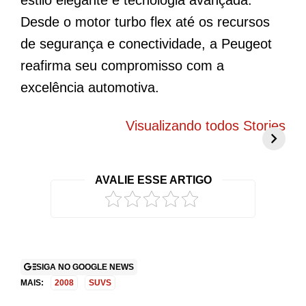
Desde o motor turbo flex até os recursos
de segurança e conectividade, a Peugeot
reafirma seu compromisso com a
excelência automotiva.
BYD Song Pro
Novo Peugeot
5
COP30 chama
208 elétrico
f
Visualizando todos Stories
atenção com
promete mudar
g
visual exclusivo
tudo o que você
c
no Brasil
conhece
r
AVALIE ESSE ARTIGO
2
SIGA NO GOOGLE NEWS
MAIS:
2008
SUVS