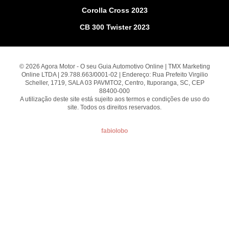
Corolla Cross 2023
CB 300 Twister 2023
© 2026 Agora Motor - O seu Guia Automotivo Online | TMX Marketing
Online LTDA | 29.788.663/0001-02 | Endereço: Rua Prefeito Virgilio
Scheller, 1719, SALA 03 PAVMTO2, Centro, Ituporanga, SC, CEP
88400-000
A utilização deste site está sujeito aos termos e condições de uso do
site. Todos os direitos reservados.
fabiolobo