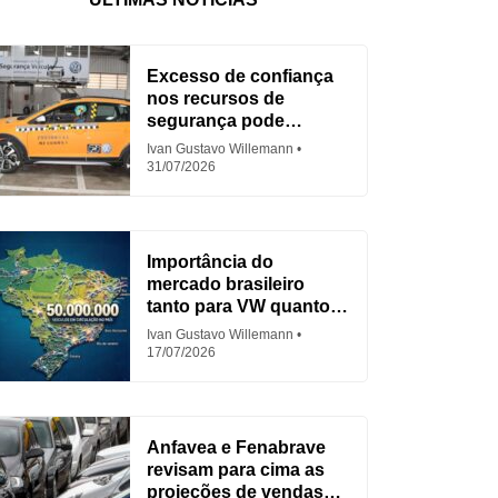
Excesso de confiança
nos recursos de
segurança pode
aumentar acidentes
Ivan Gustavo Willemann
31/07/2026
Importância do
mercado brasileiro
tanto para VW quanto
para Fiat
Ivan Gustavo Willemann
17/07/2026
Anfavea e Fenabrave
revisam para cima as
projeções de vendas