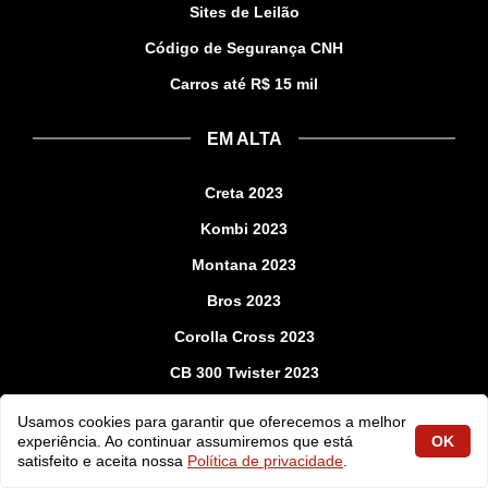
Sites de Leilão
Código de Segurança CNH
Carros até R$ 15 mil
EM ALTA
Creta 2023
Kombi 2023
Montana 2023
Bros 2023
Corolla Cross 2023
CB 300 Twister 2023
Usamos cookies para garantir que oferecemos a melhor
experiência. Ao continuar assumiremos que está
OK
© 2026 Agora Motor - O seu Guia Automotivo Online | TMX Marketing
satisfeito e aceita nossa
Política de privacidade
.
Online LTDA | 29.788.663/0001-02 | Endereço: Rua Prefeito Virgilio