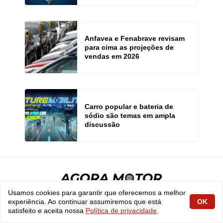
Anfavea e Fenabrave revisam
para cima as projeções de
vendas em 2026
Carro popular e bateria de
sódio são temas em ampla
discussão
Usamos cookies para garantir que oferecemos a melhor
experiência. Ao continuar assumiremos que está
OK
CONTATO
satisfeito e aceita nossa
Política de privacidade
.
SOBRE