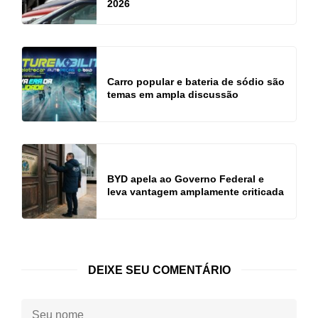
2026
Carro popular e bateria de sódio são
temas em ampla discussão
BYD apela ao Governo Federal e
leva vantagem amplamente criticada
DEIXE SEU COMENTÁRIO
Seu