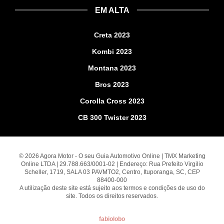
EM ALTA
Creta 2023
Kombi 2023
Montana 2023
Bros 2023
Corolla Cross 2023
CB 300 Twister 2023
© 2026 Agora Motor - O seu Guia Automotivo Online | TMX Marketing
Online LTDA | 29.788.663/0001-02 | Endereço: Rua Prefeito Virgilio
Scheller, 1719, SALA 03 PAVMTO2, Centro, Ituporanga, SC, CEP
88400-000
A utilização deste site está sujeito aos termos e condições de uso do
site. Todos os direitos reservados.
fabiolobo