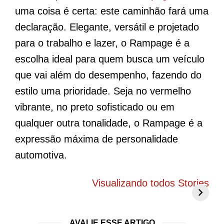
uma coisa é certa: este caminhão fará uma
declaração. Elegante, versátil e projetado
para o trabalho e lazer, o Rampage é a
escolha ideal para quem busca um veículo
que vai além do desempenho, fazendo do
estilo uma prioridade. Seja no vermelho
vibrante, no preto sofisticado ou em
qualquer outra tonalidade, o Rampage é a
expressão máxima de personalidade
automotiva.
BYD Song Pro
Novo Peugeot
5
COP30 chama
208 elétrico
f
Visualizando todos Stories
atenção com
promete mudar
g
visual exclusivo
tudo o que você
c
no Brasil
conhece
r
AVALIE ESSE ARTIGO