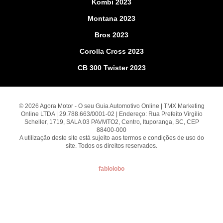
Kombi 2023
Montana 2023
Bros 2023
Corolla Cross 2023
CB 300 Twister 2023
© 2026 Agora Motor - O seu Guia Automotivo Online | TMX Marketing
Online LTDA | 29.788.663/0001-02 | Endereço: Rua Prefeito Virgilio
Scheller, 1719, SALA 03 PAVMTO2, Centro, Ituporanga, SC, CEP
88400-000
A utilização deste site está sujeito aos termos e condições de uso do
site. Todos os direitos reservados.
fabiolobo