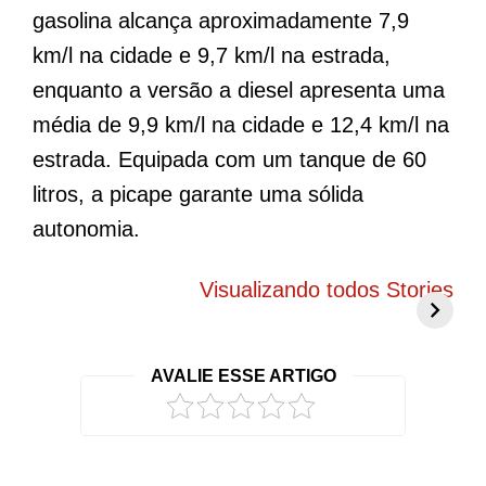
gasolina alcança aproximadamente 7,9
km/l na cidade e 9,7 km/l na estrada,
enquanto a versão a diesel apresenta uma
média de 9,9 km/l na cidade e 12,4 km/l na
estrada. Equipada com um tanque de 60
litros, a picape garante uma sólida
autonomia.
BYD Song Pro
Novo Peugeot
5
COP30 chama
208 elétrico
f
Visualizando todos Stories
atenção com
promete mudar
g
visual exclusivo
tudo o que você
c
no Brasil
conhece
r
AVALIE ESSE ARTIGO
2