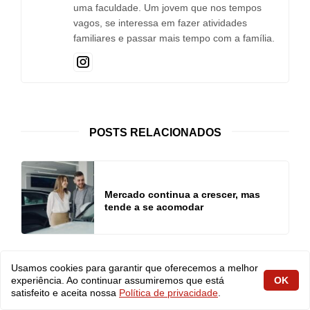
uma faculdade. Um jovem que nos tempos
vagos, se interessa em fazer atividades
familiares e passar mais tempo com a família.
POSTS RELACIONADOS
Mercado continua a crescer, mas
tende a se acomodar
Usamos cookies para garantir que oferecemos a melhor
experiência. Ao continuar assumiremos que está
OK
Importância do mercado brasileiro
satisfeito e aceita nossa
Política de privacidade
.
tanto para VW quanto para Fiat