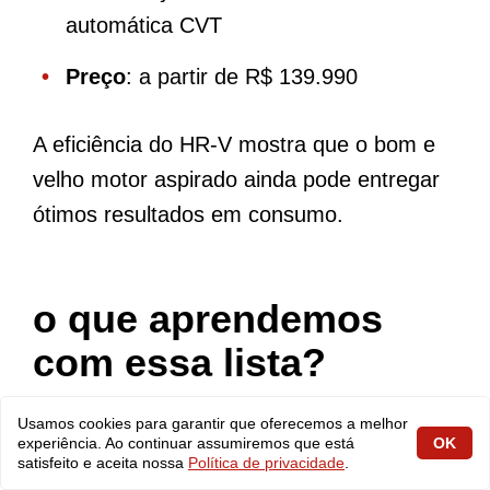
automática CVT
Preço
: a partir de R$ 139.990
A eficiência do HR-V mostra que o bom e
velho motor aspirado ainda pode entregar
ótimos resultados em consumo.
o que aprendemos
com essa lista?
Usamos cookies para garantir que oferecemos a melhor
Os números revelam uma verdade que vai
experiência. Ao continuar assumiremos que está
OK
satisfeito e aceita nossa
Política de privacidade
.
além das fichas técnicas e dos anúncios