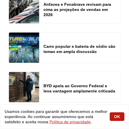
Anfavea e Fenabrave revisam para
cima as projeções de vendas em
2026
Carro popular e bateria de sódio são
temas em ampla discussão
BYD apela ao Governo Federal e
leva vantagem amplamente criticada
Usamos cookies para garantir que oferecemos a melhor
experiência. Ao continuar assumiremos que está
OK
satisfeito e aceita nossa
Política de privacidade
.
DEIXE SEU COMENTÁRIO