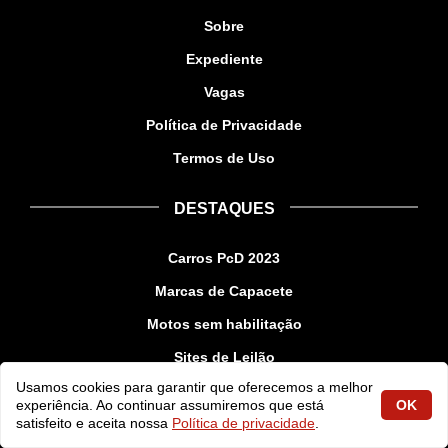
Sobre
Expediente
Vagas
Política de Privacidade
Termos de Uso
DESTAQUES
Carros PcD 2023
Marcas de Capacete
Motos sem habilitação
Sites de Leilão
Usamos cookies para garantir que oferecemos a melhor
Código de Segurança CNH
experiência. Ao continuar assumiremos que está
OK
Carros até R$ 15 mil
satisfeito e aceita nossa
Política de privacidade
.