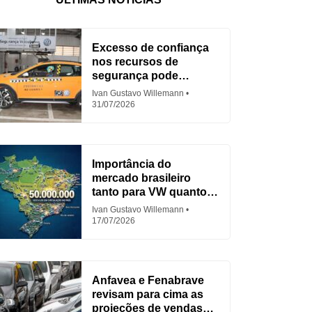
Excesso de confiança
nos recursos de
segurança pode
aumentar acidentes
Ivan Gustavo Willemann
31/07/2026
Importância do
mercado brasileiro
tanto para VW quanto
para Fiat
Ivan Gustavo Willemann
17/07/2026
Anfavea e Fenabrave
revisam para cima as
projeções de vendas