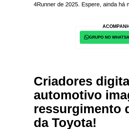
4Runner de 2025. Espere, ainda há m
ACOMPANH
GRUPO NO WHATS
Criadores digit
automotivo im
ressurgimento d
da Toyota!