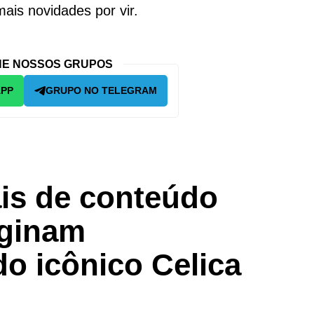
ais novidades por vir.
E NOSSOS GRUPOS
APP
GRUPO NO TELEGRAM
ais de conteúdo
aginam
o icônico Celica