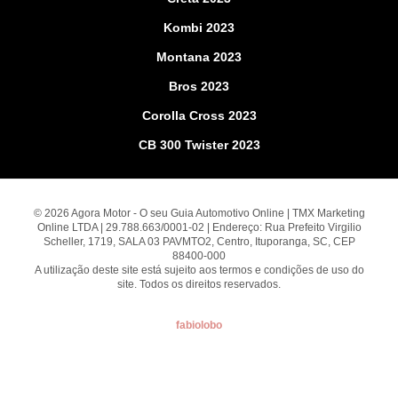
Kombi 2023
Montana 2023
Bros 2023
Corolla Cross 2023
CB 300 Twister 2023
© 2026 Agora Motor - O seu Guia Automotivo Online | TMX Marketing
Online LTDA | 29.788.663/0001-02 | Endereço: Rua Prefeito Virgilio
Scheller, 1719, SALA 03 PAVMTO2, Centro, Ituporanga, SC, CEP
88400-000
A utilização deste site está sujeito aos termos e condições de uso do
site. Todos os direitos reservados.
fabiolobo