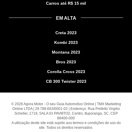
Carros até R$ 15 mil
EM ALTA
Creta 2023
Kombi 2023
Montana 2023
Bros 2023
Corolla Cross 2023
CB 300 Twister 2023
© 2026 Agora Motor - O seu Guia Automotivo Online | TMX Marketing
Online LTDA | 29.788.663/0001-02 | Endereço: Rua Prefeito Virgilio
Scheller, 1719, SALA 03 PAVMTO2, Centro, Ituporanga, SC, CEP
88400-000
A utilização deste site está sujeito aos termos e condições de uso do
site. Todos os direitos reservados.