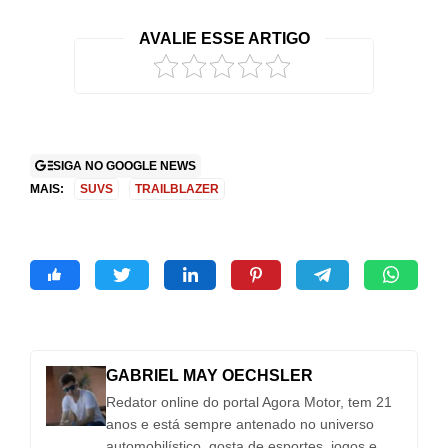
visual exclusivo
tudo o que você
c
no Brasil
conhece
r
AVALIE ESSE ARTIGO
2
SIGA NO GOOGLE NEWS
MAIS:
SUVS
TRAILBLAZER
GABRIEL MAY OECHSLER
Redator online do portal Agora Motor, tem 21
anos e está sempre antenado no universo
automobilístico, gosta de esportes, jogos e