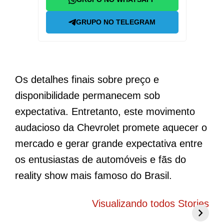
GRUPO NO TELEGRAM
Os detalhes finais sobre preço e
disponibilidade permanecem sob
expectativa. Entretanto, este movimento
audacioso da Chevrolet promete aquecer o
mercado e gerar grande expectativa entre
os entusiastas de automóveis e fãs do
reality show mais famoso do Brasil.
BYD Song Pro
Novo Peugeot
5
COP30 chama
208 elétrico
f
Visualizando todos Stories
atenção com
promete mudar
g