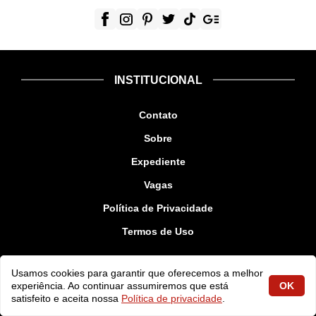
INSTITUCIONAL
Contato
Sobre
Expediente
Vagas
Política de Privacidade
Termos de Uso
DESTAQUES
Usamos cookies para garantir que oferecemos a melhor
experiência. Ao continuar assumiremos que está
OK
satisfeito e aceita nossa
Política de privacidade
.
Carros PcD 2023