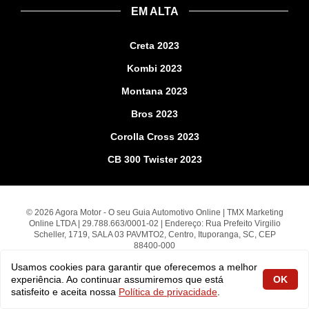
EM ALTA
Creta 2023
Kombi 2023
Montana 2023
Bros 2023
Corolla Cross 2023
CB 300 Twister 2023
© 2026 Agora Motor - O seu Guia Automotivo Online | TMX Marketing
Online LTDA | 29.788.663/0001-02 | Endereço: Rua Prefeito Virgilio
Scheller, 1719, SALA 03 PAVMTO2, Centro, Ituporanga, SC, CEP
88400-000
A utilização deste site está sujeito aos termos e condições de uso do
Usamos cookies para garantir que oferecemos a melhor
site. Todos os direitos reservados.
experiência. Ao continuar assumiremos que está
OK
satisfeito e aceita nossa
Política de privacidade
.
fabiolobo