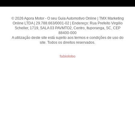
© 2026 Agora Motor - O seu Guia Automotivo Online | TMX Marketing
Online LTDA | 29.788.663/0001-02 | Endereço: Rua Prefeito Virgilio
Scheller, 1719, SALA 03 PAVMTO2, Centro, Ituporanga, SC, CEP
88400-000
A utilização deste site está sujeito aos termos e condições de uso do
site. Todos os direitos reservados.
fabiolobo