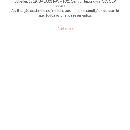
Scheller, 1719, SALA 03 PAVMTO2, Centro, Ituporanga, SC, CEP
88400-000
A utilização deste site está sujeito aos termos e condições de uso do
site. Todos os direitos reservados.
fabiolobo