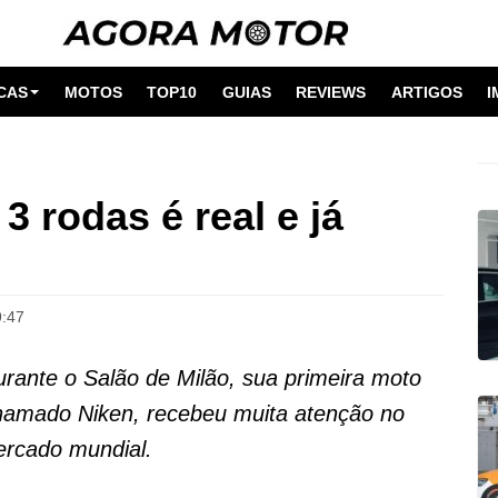
CAS
MOTOS
TOP10
GUIAS
REVIEWS
ARTIGOS
I
 rodas é real e já
9:47
urante o Salão de Milão, sua primeira moto
hamado Niken, recebeu muita atenção no
ercado mundial.