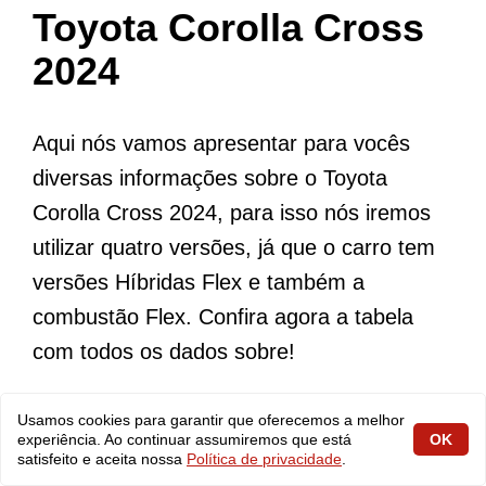
Toyota Corolla Cross
2024
Aqui nós vamos apresentar para vocês
diversas informações sobre o Toyota
Corolla Cross 2024, para isso nós iremos
utilizar quatro versões, já que o carro tem
versões Híbridas Flex e também a
combustão Flex. Confira agora a tabela
com todos os dados sobre!
Usamos cookies para garantir que oferecemos a melhor
experiência. Ao continuar assumiremos que está
OK
Toyota Corolla
Toyota Coroll
satisfeito e aceita nossa
Política de privacidade
.
Característica
Cross 2023
Cross 2023