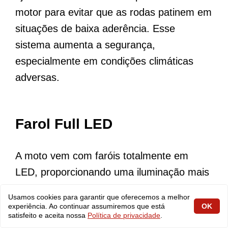
motor para evitar que as rodas patinem em
situações de baixa aderência. Esse
sistema aumenta a segurança,
especialmente em condições climáticas
adversas.
Farol Full LED
A moto vem com faróis totalmente em
LED, proporcionando uma iluminação mais
eficiente e de longo alcance. Além disso, os
Usamos cookies para garantir que oferecemos a melhor
LEDs consomem menos energia e têm
experiência. Ao continuar assumiremos que está
OK
satisfeito e aceita nossa
Política de privacidade
.
maior durabilidade, garantindo mais