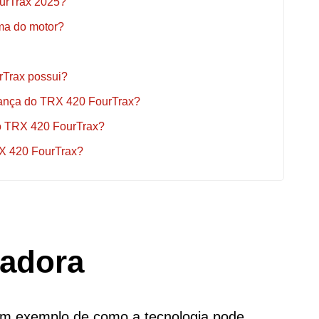
ourTrax 2025?
ima do motor?
rTrax possui?
urança do TRX 420 FourTrax?
do TRX 420 FourTrax?
RX 420 FourTrax?
vadora
m exemplo de como a tecnologia pode