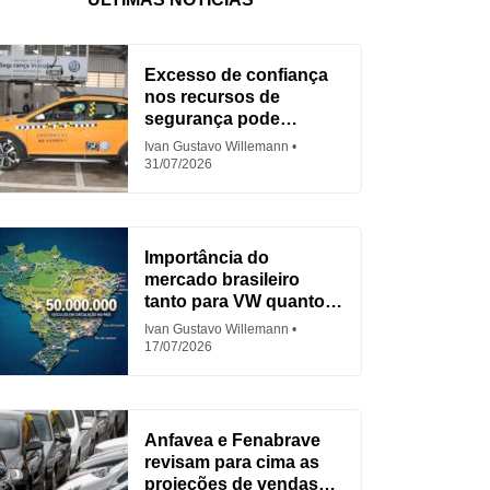
Excesso de confiança
nos recursos de
segurança pode
aumentar acidentes
Ivan Gustavo Willemann
31/07/2026
Importância do
mercado brasileiro
tanto para VW quanto
para Fiat
Ivan Gustavo Willemann
17/07/2026
Anfavea e Fenabrave
revisam para cima as
projeções de vendas