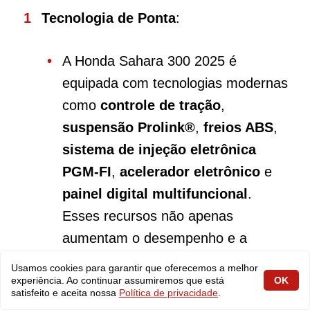
Tecnologia de Ponta
:
A Honda Sahara 300 2025 é
equipada com tecnologias modernas
como
controle de tração
,
suspensão Prolink®
,
freios ABS
,
sistema de injeção eletrônica
PGM-FI
,
acelerador eletrônico
e
painel digital multifuncional
.
Esses recursos não apenas
aumentam o desempenho e a
segurança, mas também oferecem
Usamos cookies para garantir que oferecemos a melhor
experiência. Ao continuar assumiremos que está
OK
mais conforto e praticidade ao piloto,
satisfeito e aceita nossa
Política de privacidade
.
especialmente em terrenos